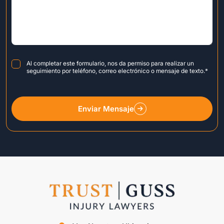
Consent
*
Al completar este formulario, nos da permiso para realizar un
seguimiento por teléfono, correo electrónico o mensaje de texto.
*
Enviar Mensaje